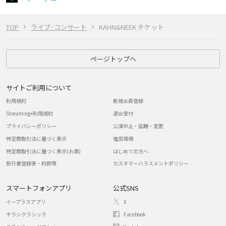
TOP
ライブ･コンサート
KAHN&NEEK チケット
ページトップへ
サイトご利用について
利用規約
新規会員登録
Streaming+利用規約
退会受付
プライバシーポリシー
公演中止・延期・変更
特定商取引法に基づく表示
推奨環境
特定商取引法に基づく表示(お酒)
はじめての方へ
旅行業登録表・約款等
カスタマーハラスメントポリシー
スマートフォンアプリ
公式SNS
イープラスアプリ
X
チラシクラシック
Facebook