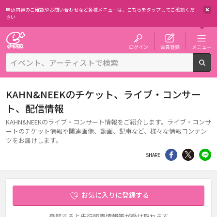
申込内容のご確認やお問い合わせなど各種メニューは、
こちらをタップしてご確認くだ
さい
チケット予約・購入・販売のイープラス
ログイン
会員登録
メニュー
検
KAHN&NEEKのチケット、ライブ・コンサー
ト、配信情報
KAHN&NEEKのライブ・コンサート情報をご紹介します。ライブ・コンサ
ートのチケット情報や関連画像、動画、記事など、様々な情報コンテン
ツをお届けします。
シェア
Twitter
li
SHARE
お気に入りに登録する
登録すると先行販売情報等が受け取れます