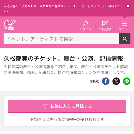
申込内容のご確認やお問い合わせなど各種メニューは、
こちらをタップしてご確認くだ
さい
チケット予約・購入・販売のイープラス
ログイン
会員登録
メニュー
検
久松郁実のチケット、舞台・公演、配信情報
久松郁実の舞台・公演情報をご紹介します。舞台・公演のチケット情報
や関連画像、動画、記事など、様々な情報コンテンツをお届けします。
シェア
Twitter
li
SHARE
お気に入りに登録する
登録すると先行販売情報等が受け取れます