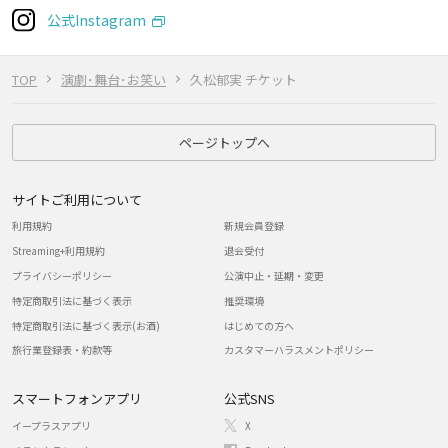
公式Instagram
TOP
演劇･舞台･お笑い
久松郁実 チケット
ページトップへ
サイトご利用について
利用規約
新規会員登録
Streaming+利用規約
退会受付
プライバシーポリシー
公演中止・延期・変更
特定商取引法に基づく表示
推奨環境
特定商取引法に基づく表示(お酒)
はじめての方へ
旅行業登録表・約款等
カスタマーハラスメントポリシー
スマートフォンアプリ
公式SNS
イープラスアプリ
X