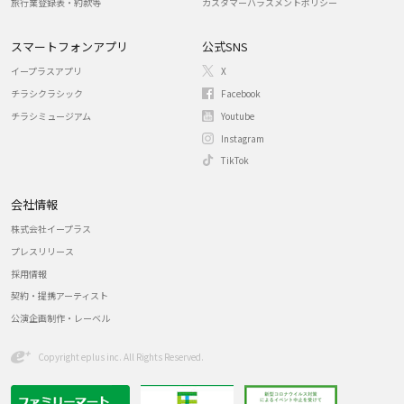
旅行業登録表・約款等
カスタマーハラスメントポリシー
スマートフォンアプリ
公式SNS
イープラスアプリ
X
チラシクラシック
Facebook
チラシミュージアム
Youtube
Instagram
TikTok
会社情報
株式会社イープラス
プレスリリース
採用情報
契約・提携アーティスト
公演企画制作・レーベル
Copyright eplus inc. All Rights Reserved.