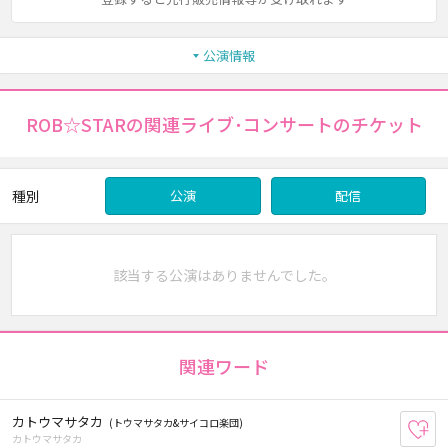
公演情報
ROB☆STARの関連ライブ･コンサートのチケット
種別
公演
配信
該当する公演はありませんでした。
関連ワード
カトウマサタカ
(トウマサタカ&サイコロ楽団)
お
カトウマサタカ