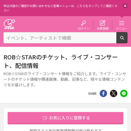
申込内容のご確認やお問い合わせなど各種メニューは、
こちらをタップしてご確認くだ
さい
チケット予約・購入・販売のイープラス
ログイン
会員登録
メニュー
検
ROB☆STARのチケット、ライブ・コンサー
ト、配信情報
ROB☆STARのライブ・コンサート情報をご紹介します。ライブ・コンサ
ートのチケット情報や関連画像、動画、記事など、様々な情報コンテン
ツをお届けします。
シェア
Twitter
li
SHARE
お気に入りに登録する
登録すると先行販売情報等が受け取れます