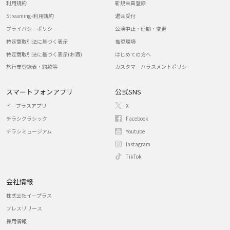
利用規約
新規会員登録
Streaming+利用規約
退会受付
プライバシーポリシー
公演中止・延期・変更
特定商取引法に基づく表示
推奨環境
特定商取引法に基づく表示(お酒)
はじめての方へ
旅行業登録表・約款等
カスタマーハラスメントポリシー
スマートフォンアプリ
公式SNS
イープラスアプリ
X
チラシクラシック
Facebook
チラシミュージアム
Youtube
Instagram
TikTok
会社情報
株式会社イープラス
プレスリリース
採用情報