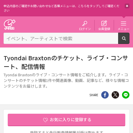
申込内容のご確認やお問い合わせなど各種メニューは、
こちらをタップしてご確認くだ
さい
チケット予約・購入・販売のイープラス
ログイン
会員登録
メニュー
検
Tyondai Braxtonのチケット、ライブ・コンサ
ート、配信情報
Tyondai Braxtonのライブ・コンサート情報をご紹介します。ライブ・コ
ンサートのチケット情報1件や関連画像、動画、記事など、様々な情報コ
ンテンツをお届けします。
シェア
Twitter
li
SHARE
お気に入りに登録する
登録すると先行販売情報等が受け取れます