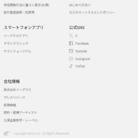
特定商取引法に基づく表示(お酒)
はじめての方へ
旅行業登録表・約款等
カスタマーハラスメントポリシー
スマートフォンアプリ
公式SNS
イープラスアプリ
X
チラシクラシック
Facebook
チラシミュージアム
Youtube
Instagram
TikTok
会社情報
株式会社イープラス
プレスリリース
採用情報
契約・提携アーティスト
公演企画制作・レーベル
Copyright eplus inc. All Rights Reserved.