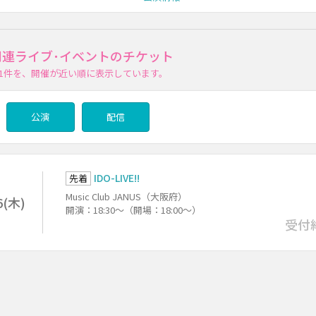
の関連ライブ･イベントのチケット
1件
を、開催が近い順に表示しています。
公演
配信
IDO-LIVE!!
先着
Music Club JANUS（大阪府）
6(木)
開演：18:30～（開場：18:00～）
受付