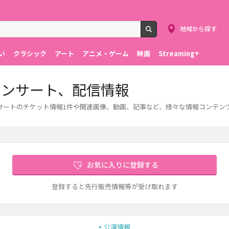
地域から探す
検索
い
クラシック
アート
アニメ・ゲーム
映画
Streaming+
コンサート、配信情報
ンサートのチケット情報1件や関連画像、動画、記事など、様々な情報コンテン
お気に入りに登録する
登録すると先行販売情報等が受け取れます
公演情報