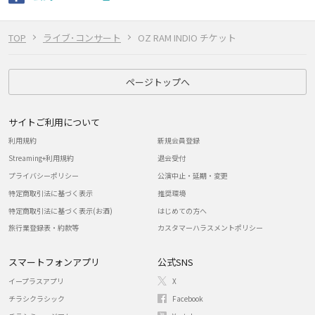
TOP
ライブ･コンサート
OZ RAM INDIO チケット
ページトップへ
サイトご利用について
利用規約
新規会員登録
Streaming+利用規約
退会受付
プライバシーポリシー
公演中止・延期・変更
特定商取引法に基づく表示
推奨環境
特定商取引法に基づく表示(お酒)
はじめての方へ
旅行業登録表・約款等
カスタマーハラスメントポリシー
スマートフォンアプリ
公式SNS
イープラスアプリ
X
チラシクラシック
Facebook