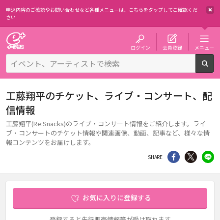
申込内容のご確認やお問い合わせなど各種メニューは、
こちらをタップしてご確認くだ
さい
チケット予約・購入・販売のイープラス
ログイン
会員登録
メニュー
検
工藤翔平のチケット、ライブ・コンサート、配
信情報
工藤翔平(Re:Snacks)のライブ・コンサート情報をご紹介します。ライ
ブ・コンサートのチケット情報や関連画像、動画、記事など、様々な情
報コンテンツをお届けします。
シェア
Twitter
li
SHARE
お気に入りに登録する
登録すると先行販売情報等が受け取れます