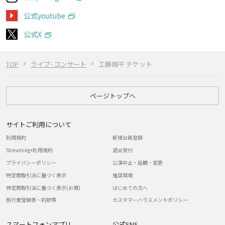
公式youtube
公式X
TOP
ライブ･コンサート
工藤翔平 チケット
ページトップへ
サイトご利用について
利用規約
新規会員登録
Streaming+利用規約
退会受付
プライバシーポリシー
公演中止・延期・変更
特定商取引法に基づく表示
推奨環境
特定商取引法に基づく表示(お酒)
はじめての方へ
旅行業登録表・約款等
カスタマーハラスメントポリシー
スマートフォンアプリ
公式SNS