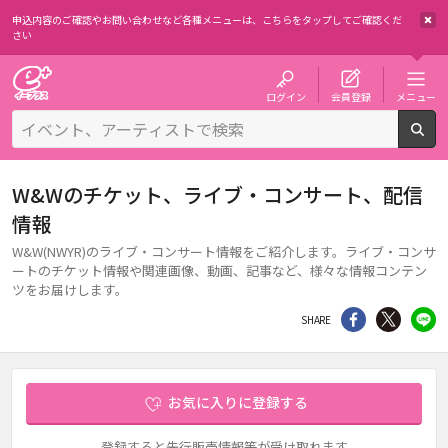
申込内容のご確認やお問い合わせなど各種メニューは、
こちらをタップしてご確認くだ
さい
チケット予約・購入・販売のイープラス
ログイン
会員登録
メニュー
検
W&Wのチケット、ライブ・コンサート、配信
情報
W&W(NWYR)のライブ・コンサート情報をご紹介します。ライブ・コンサ
ートのチケット情報や関連画像、動画、記事など、様々な情報コンテン
ツをお届けします。
シェア
Twitter
li
SHARE
お気に入りに登録する
登録すると先行販売情報等が受け取れます