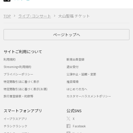
TOP
ライブ･コンサート
大山聖福 チケット
ページトップへ
サイトご利用について
利用規約
新規会員登録
Streaming+利用規約
退会受付
プライバシーポリシー
公演中止・延期・変更
特定商取引法に基づく表示
推奨環境
特定商取引法に基づく表示(お酒)
はじめての方へ
旅行業登録表・約款等
カスタマーハラスメントポリシー
スマートフォンアプリ
公式SNS
イープラスアプリ
X
チラシクラシック
Facebook