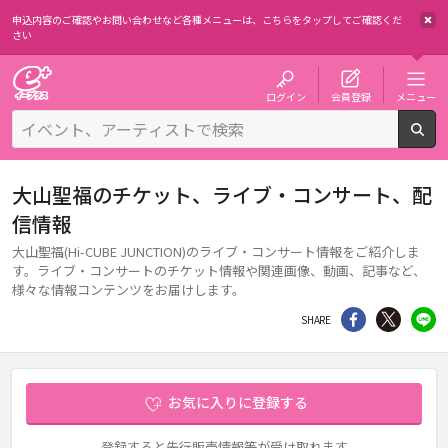
申込内容のご確認やお問い合わせなど各種メニューは、
こちらをタップしてご確認くだ
さい
チケット予約・購入・販売のイープラス
ログイン
会員登録
メニュー
検
大山聖福のチケット、ライブ・コンサート、配
信情報
大山聖福(Hi-CUBE JUNCTION)のライブ・コンサート情報をご紹介しま
す。ライブ・コンサートのチケット情報や関連画像、動画、記事など、
様々な情報コンテンツをお届けします。
シェア
Twitter
li
SHARE
お気に入りに登録する
登録すると先行販売情報等が受け取れます