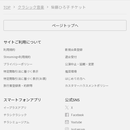
TOP
クラシック音楽
柴藤ひろ子 チケット
ページトップへ
サイトご利用について
利用規約
新規会員登録
Streaming+利用規約
退会受付
プライバシーポリシー
公演中止・延期・変更
特定商取引法に基づく表示
推奨環境
特定商取引法に基づく表示(お酒)
はじめての方へ
旅行業登録表・約款等
カスタマーハラスメントポリシー
スマートフォンアプリ
公式SNS
イープラスアプリ
X
チラシクラシック
Facebook
チラシミュージアム
Youtube
Instagram