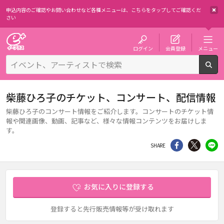
申込内容のご確認やお問い合わせなど各種メニューは、
こちらをタップしてご確認くだ
さい
チケット予約・購入・販売のイープラス
ログイン
会員登録
メニュー
検
柴藤ひろ子のチケット、コンサート、配信情報
柴藤ひろ子のコンサート情報をご紹介します。コンサートのチケット情
報や関連画像、動画、記事など、様々な情報コンテンツをお届けしま
す。
シェア
Twitter
li
SHARE
お気に入りに登録する
登録すると先行販売情報等が受け取れます