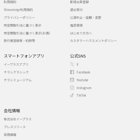
利用規約
新規会員登録
Streaming+利用規約
退会受付
プライバシーポリシー
公演中止・延期・変更
特定商取引法に基づく表示
推奨環境
特定商取引法に基づく表示(お酒)
はじめての方へ
旅行業登録表・約款等
カスタマーハラスメントポリシー
スマートフォンアプリ
公式SNS
イープラスアプリ
X
チラシクラシック
Facebook
チラシミュージアム
Youtube
Instagram
TikTok
会社情報
株式会社イープラス
プレスリリース
採用情報