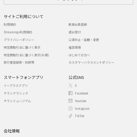
サイトご利用について
利用規約
新規会員登録
Streaming+利用規約
退会受付
プライバシーポリシー
公演中止・延期・変更
特定商取引法に基づく表示
推奨環境
特定商取引法に基づく表示(お酒)
はじめての方へ
旅行業登録表・約款等
カスタマーハラスメントポリシー
スマートフォンアプリ
公式SNS
イープラスアプリ
X
チラシクラシック
Facebook
チラシミュージアム
Youtube
Instagram
TikTok
会社情報