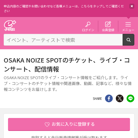
申込内容のご確認やお問い合わせなど各種メニューは、
こちらをタップしてご確認くだ
さい
チケット予約・購入・販売のイープラス
ログイン
会員登録
メニュー
検
OSAKA NOIZE SPOTのチケット、ライブ・コ
ンサート、配信情報
OSAKA NOIZE SPOTのライブ・コンサート情報をご紹介します。ライ
ブ・コンサートのチケット情報や関連画像、動画、記事など、様々な情
報コンテンツをお届けします。
シェア
Twitter
li
SHARE
お気に入りに登録する
登録すると先行販売情報等が受け取れます