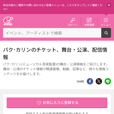
申込内容のご確認やお問い合わせなど各種メニューは、
こちらをタップしてご確認くだ
さい
チケット予約・購入・販売のイープラス
ログイン
会員登録
メニュー
検
パク･カリンのチケット、舞台・公演、配信情
報
パク･カリン(ミュージカル音楽監督)の舞台・公演情報をご紹介します。
舞台・公演のチケット情報や関連画像、動画、記事など、様々な情報コ
ンテンツをお届けします。
シェア
Twitter
li
SHARE
お気に入りに登録する
登録すると先行販売情報等が受け取れます