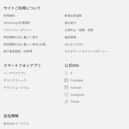
サイトご利用について
利用規約
新規会員登録
Streaming+利用規約
退会受付
プライバシーポリシー
公演中止・延期・変更
特定商取引法に基づく表示
推奨環境
特定商取引法に基づく表示(お酒)
はじめての方へ
旅行業登録表・約款等
カスタマーハラスメントポリシー
スマートフォンアプリ
公式SNS
イープラスアプリ
X
チラシクラシック
Facebook
チラシミュージアム
Youtube
Instagram
TikTok
会社情報
株式会社イープラス