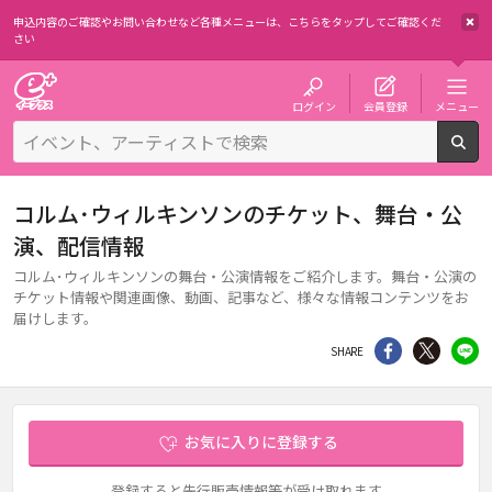
申込内容のご確認やお問い合わせなど各種メニューは、
こちらをタップしてご確認くだ
さい
チケット予約・購入・販売のイープラス
ログイン
会員登録
メニュー
検
コルム･ウィルキンソンのチケット、舞台・公
演、配信情報
コルム･ウィルキンソンの舞台・公演情報をご紹介します。舞台・公演の
チケット情報や関連画像、動画、記事など、様々な情報コンテンツをお
届けします。
シェア
Twitter
li
SHARE
お気に入りに登録する
登録すると先行販売情報等が受け取れます