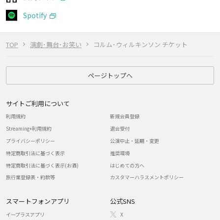
Spotify
TOP
演劇･舞台･お笑い
コルム･ウィルキンソン チケット
ページトップへ
サイトご利用について
利用規約
新規会員登録
Streaming+利用規約
退会受付
プライバシーポリシー
公演中止・延期・変更
特定商取引法に基づく表示
推奨環境
特定商取引法に基づく表示(お酒)
はじめての方へ
旅行業登録表・約款等
カスタマーハラスメントポリシー
スマートフォンアプリ
公式SNS
イープラスアプリ
X