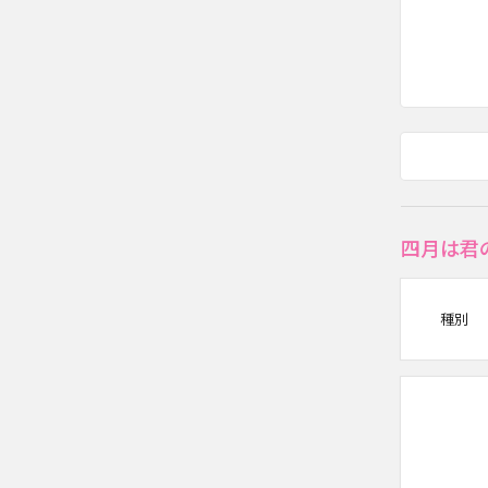
四月は君
種別