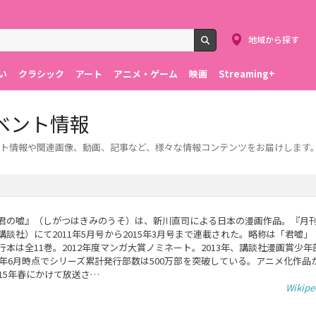
地域から探す
検索
い
クラシック
アート
アニメ・ゲーム
映画
Streaming+
ベント情報
ト情報や関連画像、動画、記事など、様々な情報コンテンツをお届けします
君の嘘』（しがつはきみのうそ）は、新川直司による日本の漫画作品。『月
講談社）にて2011年5月号から2015年3月号まで連載された。略称は「君嘘
行本は全11巻。2012年度マンガ大賞ノミネート。2013年、講談社漫画賞少年
17年6月時点でシリーズ累計発行部数は500万部を突破している。アニメ化作品が
015年春にかけて放送さ…
Wikip