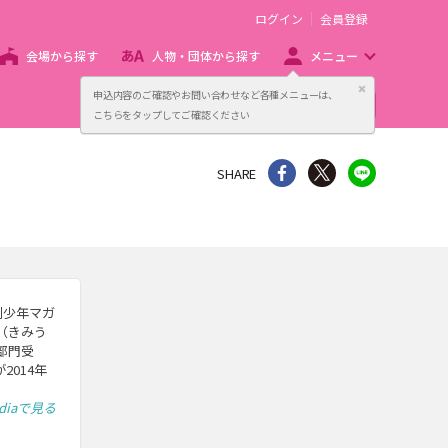
ログイン
会員登録
会場から探す
人物・団体から探す
メニュー
閉じる
申込内容のご確認やお問い合わせなど各種メニューは、
主催者向け販売サービス
こちらをタップしてご確認ください
シェア
Twitter
line
SHARE
。
刊少年マガ
」（きみう
部門受
2014年
ediaで見る