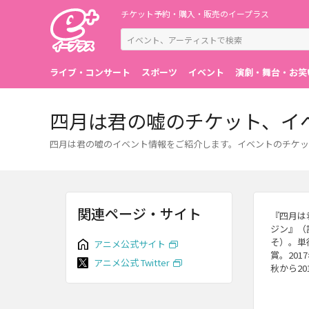
チケット予約・購入・販売のイープラス
ライブ・コンサート
スポーツ
イベント
演劇・舞台・お笑
四月は君の嘘のチケット、イ
四月は君の嘘のイベント情報をご紹介します。イベントのチケッ
関連ページ・サイト
『四月は
ジン』（
そ）。単
アニメ公式サイト
賞。20
アニメ公式 Twitter
秋から2