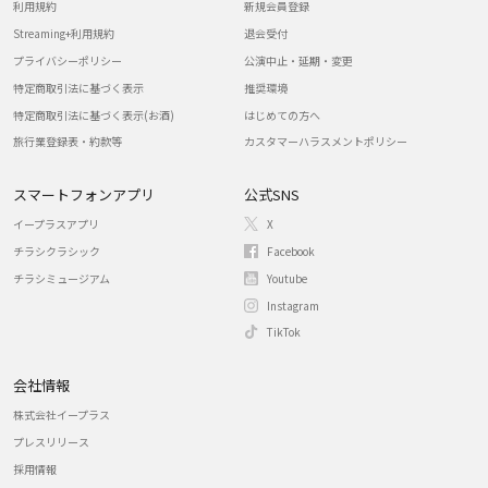
利用規約
新規会員登録
Streaming+利用規約
退会受付
プライバシーポリシー
公演中止・延期・変更
特定商取引法に基づく表示
推奨環境
特定商取引法に基づく表示(お酒)
はじめての方へ
旅行業登録表・約款等
カスタマーハラスメントポリシー
スマートフォンアプリ
公式SNS
イープラスアプリ
X
チラシクラシック
Facebook
チラシミュージアム
Youtube
Instagram
TikTok
会社情報
株式会社イープラス
プレスリリース
採用情報