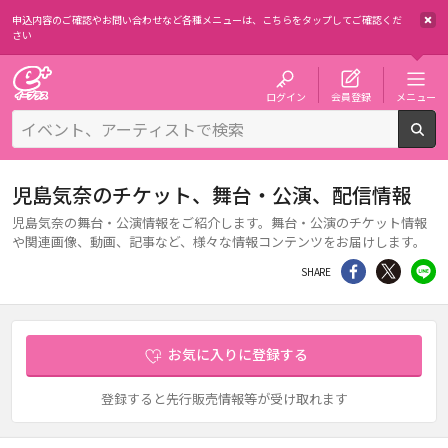
申込内容のご確認やお問い合わせなど各種メニューは、
こちらをタップしてご確認くだ
さい
チケット予約・購入・販売のイープラス
ログイン
会員登録
メニュー
検
児島気奈のチケット、舞台・公演、配信情報
児島気奈の舞台・公演情報をご紹介します。舞台・公演のチケット情報
や関連画像、動画、記事など、様々な情報コンテンツをお届けします。
シェア
Twitter
li
SHARE
お気に入りに登録する
登録すると先行販売情報等が受け取れます