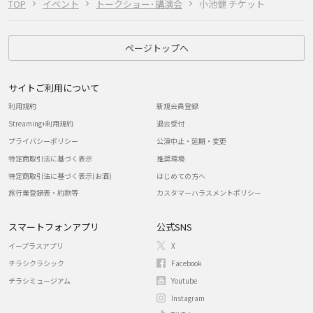
TOP
イベント
トークショー･講演会
小池健 チケット
ページトップへ
サイトご利用について
利用規約
新規会員登録
Streaming+利用規約
退会受付
プライバシーポリシー
公演中止・延期・変更
特定商取引法に基づく表示
推奨環境
特定商取引法に基づく表示(お酒)
はじめての方へ
旅行業登録表・約款等
カスタマーハラスメントポリシー
スマートフォンアプリ
公式SNS
イープラスアプリ
X
チラシクラシック
Facebook
チラシミュージアム
Youtube
Instagram