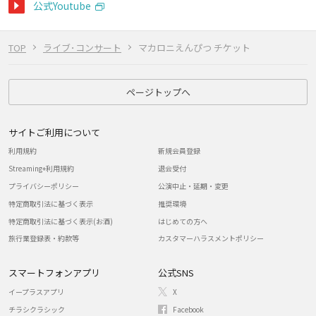
公式Youtube
TOP
ライブ･コンサート
マカロニえんぴつ チケット
ページトップへ
サイトご利用について
利用規約
新規会員登録
Streaming+利用規約
退会受付
プライバシーポリシー
公演中止・延期・変更
特定商取引法に基づく表示
推奨環境
特定商取引法に基づく表示(お酒)
はじめての方へ
旅行業登録表・約款等
カスタマーハラスメントポリシー
スマートフォンアプリ
公式SNS
イープラスアプリ
X
チラシクラシック
Facebook