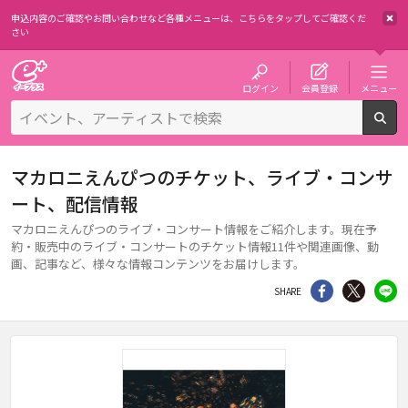
申込内容のご確認やお問い合わせなど各種メニューは、
こちらをタップしてご確認くだ
さい
チケット予約・購入・販売のイープラス
ログイン
会員登録
メニュー
検
マカロニえんぴつのチケット、ライブ・コンサ
ート、配信情報
マカロニえんぴつのライブ・コンサート情報をご紹介します。現在予
約・販売中のライブ・コンサートのチケット情報11件や関連画像、動
画、記事など、様々な情報コンテンツをお届けします。
シェア
Twitter
li
SHARE