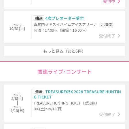
受付中
抽選
4次プレオーダー受付
真駒内セキスイハイムアイスアリーナ（北海道）
2026/
10/31(土)
開演：17:00～（開場：16:00～）
受付終了
もっと見る（あと6件）
関連ライブ･コンサート
先着
TREASURE05X 2026 TREASURE HUNTIN
2026/
G TICKET
8/8(土)
TREASURE HUNTING TICKET（愛知県）
2026/
8/8(土)～9/13(日)
9/13(日)
受付終了