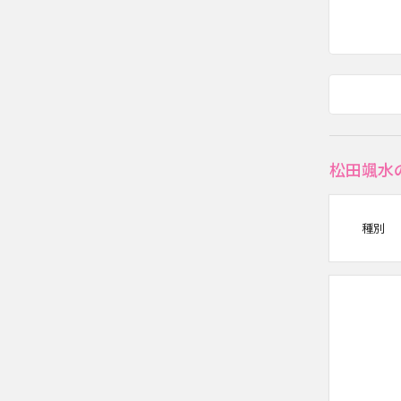
松田颯水
種別