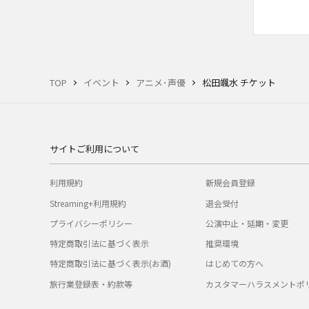
TOP
イベント
アニメ･声優
松田颯水 チケット
サイトご利用について
利用規約
新規会員登録
Streaming+利用規約
退会受付
プライバシーポリシー
公演中止・延期・変更
特定商取引法に基づく表示
推奨環境
特定商取引法に基づく表示(お酒)
はじめての方へ
旅行業登録表・約款等
カスタマーハラスメントポ