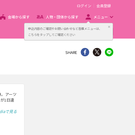
ログイン
会員登録
会場から探す
人物・団体から探す
メニュー
閉じる
申込内容のご確認やお問い合わせなど各種メニューは、
主催者向け販売サービス
こちらをタップしてご確認ください
シェア
Twitter
line
SHARE
身。アーツ
が1日違
ediaで見る