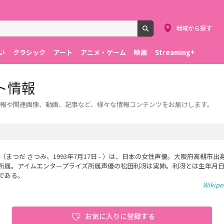
地域から探す
検索
い
クラシック
アート
アニメ・ゲーム
映画
Streaming+
ト情報
報や関連画像、動画、記事など、様々な情報コンテンツをお届けします。
（まつだ さつみ、1993年7月17日 - ）は、日本の女性声優。大阪府高槻市出
所属。アイムエンタープライズ所属声優の松田利冴は実姉。利冴とは生年月日
である。
Wikip
お気に入りに登録する