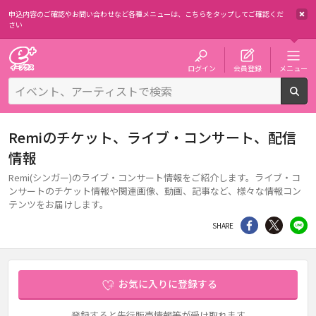
申込内容のご確認やお問い合わせなど各種メニューは、
こちらをタップしてご確認くだ
さい
チケット予約・購入・販売のイープラス
ログイン
会員登録
メニュー
検
Remiのチケット、ライブ・コンサート、配信
情報
Remi(シンガー)のライブ・コンサート情報をご紹介します。ライブ・コ
ンサートのチケット情報や関連画像、動画、記事など、様々な情報コン
テンツをお届けします。
シェア
Twitter
li
SHARE
お気に入りに登録する
登録すると先行販売情報等が受け取れます