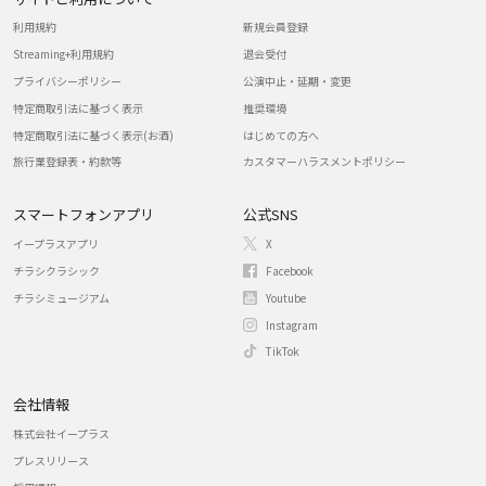
利用規約
新規会員登録
Streaming+利用規約
退会受付
プライバシーポリシー
公演中止・延期・変更
特定商取引法に基づく表示
推奨環境
特定商取引法に基づく表示(お酒)
はじめての方へ
旅行業登録表・約款等
カスタマーハラスメントポリシー
スマートフォンアプリ
公式SNS
イープラスアプリ
X
チラシクラシック
Facebook
チラシミュージアム
Youtube
Instagram
TikTok
会社情報
株式会社イープラス
プレスリリース