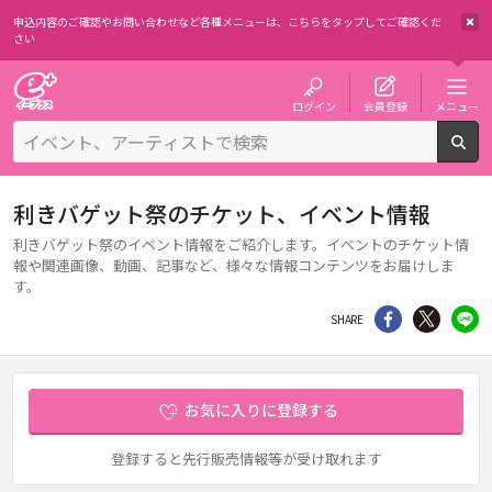
申込内容のご確認やお問い合わせなど各種メニューは、
こちらをタップしてご確認くだ
さい
チケット予約・購入・販売のイープラス
ログイン
会員登録
メニュー
検
利きバゲット祭のチケット、イベント情報
利きバゲット祭のイベント情報をご紹介します。イベントのチケット情
報や関連画像、動画、記事など、様々な情報コンテンツをお届けしま
す。
シェア
Twitter
li
SHARE
お気に入りに登録する
登録すると先行販売情報等が受け取れます