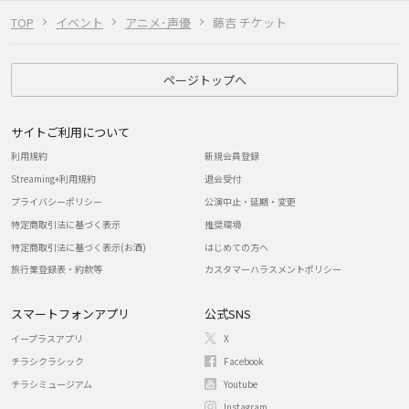
TOP
イベント
アニメ･声優
藤吉 チケット
ページトップへ
サイトご利用について
利用規約
新規会員登録
Streaming+利用規約
退会受付
プライバシーポリシー
公演中止・延期・変更
特定商取引法に基づく表示
推奨環境
特定商取引法に基づく表示(お酒)
はじめての方へ
旅行業登録表・約款等
カスタマーハラスメントポリシー
スマートフォンアプリ
公式SNS
イープラスアプリ
X
チラシクラシック
Facebook
チラシミュージアム
Youtube
Instagram