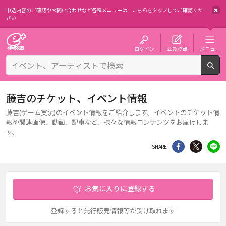
申込内容のご確認やお問い合わせなど各種メニューは、
こちらをタップしてご確認くだ
さい
チケット予約・購入・販売のイープラス
ログイン
会員登録
メニュー
検
藤吉のチケット、イベント情報
藤吉(ゲーム実況)のイベント情報をご紹介します。イベントのチケット情
報や関連画像、動画、記事など、様々な情報コンテンツをお届けしま
す。
シェア
Twitter
li
SHARE
お気に入りに登録する
登録すると先行販売情報等が受け取れます