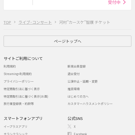
受付中
TOP
ライブ･コンサート
河村”カースケ”智康 チケット
ページトップへ
サイトご利用について
利用規約
新規会員登録
Streaming+利用規約
退会受付
プライバシーポリシー
公演中止・延期・変更
特定商取引法に基づく表示
推奨環境
特定商取引法に基づく表示(お酒)
はじめての方へ
旅行業登録表・約款等
カスタマーハラスメントポリシー
スマートフォンアプリ
公式SNS
イープラスアプリ
X
チラシクラシック
Facebook