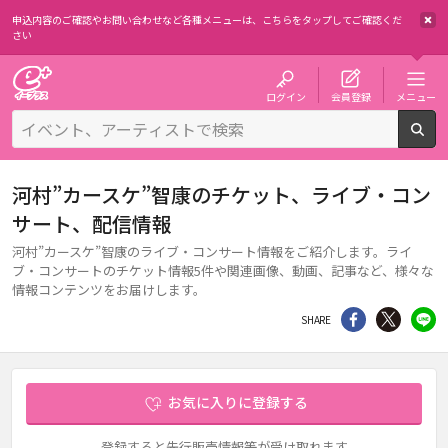
申込内容のご確認やお問い合わせなど各種メニューは、
こちらをタップしてご確認くだ
さい
チケット予約・購入・販売のイープラス
ログイン
会員登録
メニュー
検
河村”カースケ”智康のチケット、ライブ・コン
サート、配信情報
河村”カースケ”智康のライブ・コンサート情報をご紹介します。ライ
ブ・コンサートのチケット情報5件や関連画像、動画、記事など、様々な
情報コンテンツをお届けします。
シェア
Twitter
li
SHARE
お気に入りに登録する
登録すると先行販売情報等が受け取れます