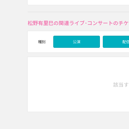
松野有里巳の関連ライブ･コンサートのチケ
種別
公演
配
該当す