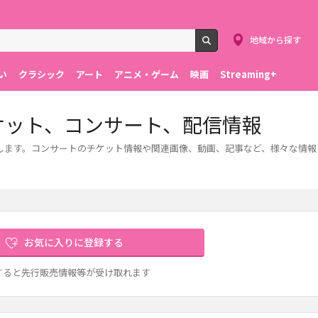
地域から探す
検索
い
クラシック
アート
アニメ・ゲーム
映画
Streaming+
ケット、コンサート、配信情報
介します。コンサートのチケット情報や関連画像、動画、記事など、様々な情
お気に入りに登録する
すると先行販売情報等が受け取れます