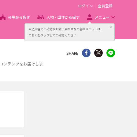
ログイン
会員登録
会場から探す
人物・団体から探す
メニュー
閉じる
申込内容のご確認やお問い合わせなど各種メニューは、
主催者向け販売サービス
こちらをタップしてご確認ください
シェア
Twitter
line
SHARE
報コンテンツをお届けしま