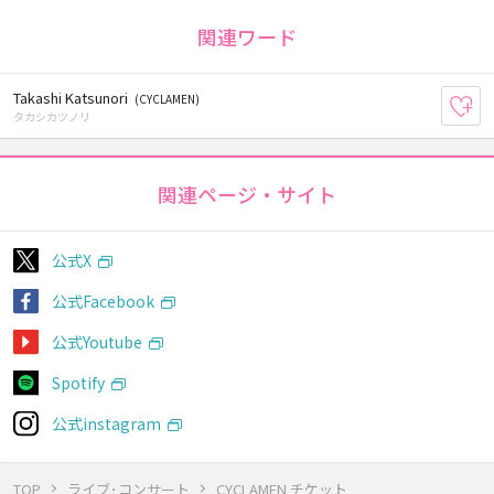
関連ワード
Takashi Katsunori
(CYCLAMEN)
お
タカシカツノリ
関連ページ・サイト
公式X
公式Facebook
公式Youtube
Spotify
公式instagram
TOP
ライブ･コンサート
CYCLAMEN チケット