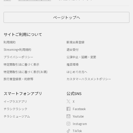
ページトップへ
サイトご利用について
利用規約
新規会員登録
Streaming+利用規約
退会受付
プライバシーポリシー
公演中止・延期・変更
特定商取引法に基づく表示
推奨環境
特定商取引法に基づく表示(お酒)
はじめての方へ
旅行業登録表・約款等
カスタマーハラスメントポリシー
スマートフォンアプリ
公式SNS
イープラスアプリ
X
チラシクラシック
Facebook
チラシミュージアム
Youtube
Instagram
TikTok