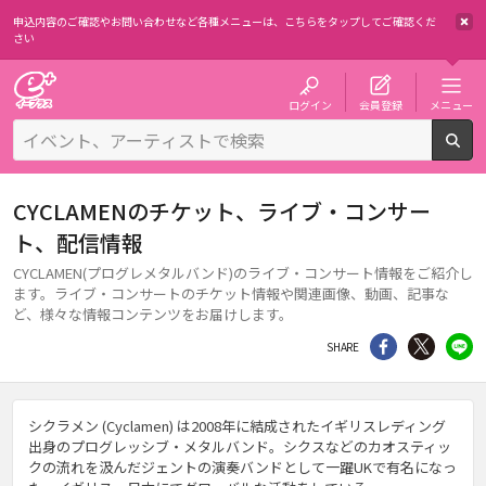
申込内容のご確認やお問い合わせなど各種メニューは、
こちらをタップしてご確認くだ
さい
チケット予約・購入・販売のイープラス
ログイン
会員登録
メニュー
検
CYCLAMENのチケット、ライブ・コンサー
ト、配信情報
CYCLAMEN(プログレメタルバンド)のライブ・コンサート情報をご紹介し
ます。ライブ・コンサートのチケット情報や関連画像、動画、記事な
ど、様々な情報コンテンツをお届けします。
シェア
Twitter
li
SHARE
シクラメン (Cyclamen) は2008年に結成されたイギリスレディング
出身のプログレッシブ・メタルバンド。シクスなどのカオスティッ
クの流れを汲んだジェントの演奏バンドとして一躍UKで有名になっ