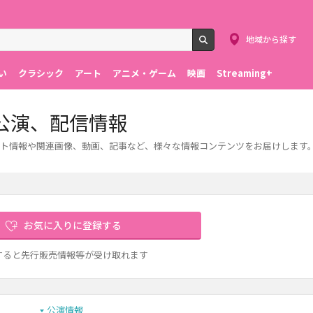
地域から探す
検索
い
クラシック
アート
アニメ・ゲーム
映画
Streaming+
公演、配信情報
ト情報や関連画像、動画、記事など、様々な情報コンテンツをお届けします
お気に入りに登録する
すると先行販売情報等が受け取れます
公演情報