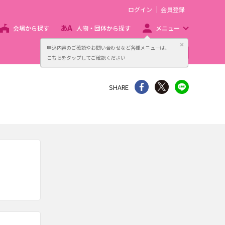
ログイン
会員登録
会場から探す
人物・団体から探す
メニュー
閉じる
申込内容のご確認やお問い合わせなど各種メニューは、
主催者向け販売サービス
こちらをタップしてご確認ください
シェア
Twitter
line
SHARE
。