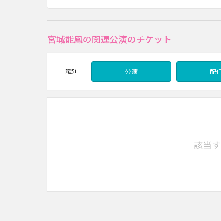
宮城能鳳の関連公演のチケット
種別
公演
配
該当す