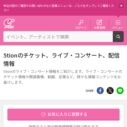
申込内容のご確認やお問い合わせなど各種メニューは、
こちらをタップしてご確認くだ
さい
チケット予約・購入・販売のイープラス
ログイン
会員登録
メニュー
検
5tionのチケット、ライブ・コンサート、配信
情報
5tionのライブ・コンサート情報をご紹介します。ライブ・コンサートの
チケット情報や関連画像、動画、記事など、様々な情報コンテンツをお
届けします。
シェア
Twitter
li
SHARE
お気に入りに登録する
登録すると先行販売情報等が受け取れます