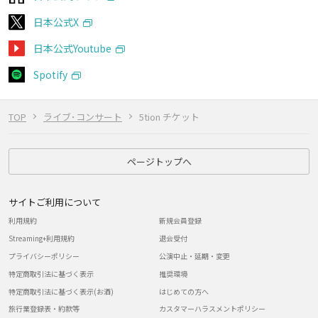
日本公式X
日本公式Youtube
Spotify
TOP
ライブ･コンサート
5tion チケット
ページトップへ
サイトご利用について
利用規約
新規会員登録
Streaming+利用規約
退会受付
プライバシーポリシー
公演中止・延期・変更
特定商取引法に基づく表示
推奨環境
特定商取引法に基づく表示(お酒)
はじめての方へ
旅行業登録表・約款等
カスタマーハラスメントポリシー