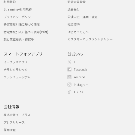
利用規約
新規会員登録
Streaming+利用規約
退会受付
プライバシーポリシー
公演中止・延期・変更
特定商取引法に基づく表示
推奨環境
特定商取引法に基づく表示(お酒)
はじめての方へ
旅行業登録表・約款等
カスタマーハラスメントポリシー
スマートフォンアプリ
公式SNS
イープラスアプリ
X
チラシクラシック
Facebook
チラシミュージアム
Youtube
Instagram
TikTok
会社情報
株式会社イープラス
プレスリリース
採用情報