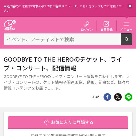
申込内容のご確認やお問い合わせなど各種メニューは、
こちらをタップしてご確認くだ
さい
チケット予約・購入・販売のイープラス
ログイン
会員登録
メニュー
検
GOODBYE TO THE HEROのチケット、ライ
ブ・コンサート、配信情報
GOODBYE TO THE HEROのライブ・コンサート情報をご紹介します。ラ
イブ・コンサートのチケット情報や関連画像、動画、記事など、様々な
情報コンテンツをお届けします。
シェア
Twitter
li
SHARE
お気に入りに登録する
登録すると先行販売情報等が受け取れます