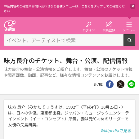
申込内容のご確認やお問い合わせなど各種メニューは、
こちらをタップしてご確認くだ
さい
チケット予約・購入・販売のイープラス
ログイン
会員登録
メニュー
検
味方良介のチケット、舞台・公演、配信情報
味方良介の舞台・公演情報をご紹介します。舞台・公演のチケット情報
や関連画像、動画、記事など、様々な情報コンテンツをお届けします。
シェア
Twitter
li
SHARE
味方 良介（みかた りょうすけ、1992年〈平成4年〉10月25日 - ）
は、日本の俳優。東京都出身。ジャパン・ミュージックエンターテ
インメント（イー・コンセプト）所属。妻は元℃-uteのリーダーで
女優の矢島舞美。
Wikipediaで見る