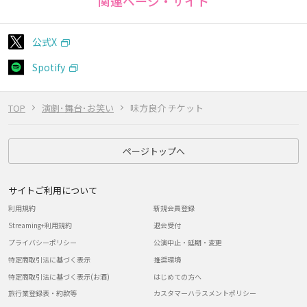
関連ページ・サイト
公式X
Spotify
TOP
演劇･舞台･お笑い
味方良介 チケット
ページトップへ
サイトご利用について
利用規約
新規会員登録
Streaming+利用規約
退会受付
プライバシーポリシー
公演中止・延期・変更
特定商取引法に基づく表示
推奨環境
特定商取引法に基づく表示(お酒)
はじめての方へ
旅行業登録表・約款等
カスタマーハラスメントポリシー