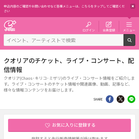
申込内容のご確認やお問い合わせなど各種メニューは、
こちらをタップしてご確認くだ
さい
チケット予約・購入・販売のイープラス
ログイン
会員登録
メニュー
検
クオリアのチケット、ライブ・コンサート、配
信情報
クオリア(Chaos･キリコ･ミザリ)のライブ・コンサート情報をご紹介しま
す。ライブ・コンサートのチケット情報や関連画像、動画、記事など、
様々な情報コンテンツをお届けします。
シェア
Twitter
li
SHARE
お気に入りに登録する
登録すると先行販売情報等が受け取れます