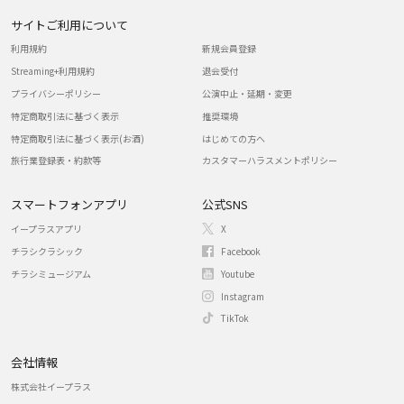
サイトご利用について
利用規約
新規会員登録
Streaming+利用規約
退会受付
プライバシーポリシー
公演中止・延期・変更
特定商取引法に基づく表示
推奨環境
特定商取引法に基づく表示(お酒)
はじめての方へ
旅行業登録表・約款等
カスタマーハラスメントポリシー
スマートフォンアプリ
公式SNS
イープラスアプリ
X
チラシクラシック
Facebook
チラシミュージアム
Youtube
Instagram
TikTok
会社情報
株式会社イープラス