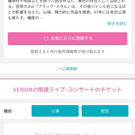
魔崇拝や地獄などを扱った詞世界など、異色の存在として注目され
る。翌年の2nd『ブラック･メタル』は、その後ジャンル名となるほ
どの影響を与えた。以降、精力的に作品を発表。87年には来日公演
も果たす。幾度の…
続きを読む
お気に入りに登録する
登録すると先行販売情報等が受け取れます
公演情報
VENOMの関連ライブ･コンサートのチケット
種別
公演
配信
該当する公演はありませんでした。