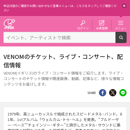
申込内容のご確認やお問い合わせなど各種メニューは、
こちらをタップしてご確認くだ
さい
チケット予約・購入・販売のイープラス
ログイン
会員登録
メニュー
検
VENOMのチケット、ライブ・コンサート、配
信情報
VENOM(イギリス)のライブ・コンサート情報をご紹介します。ライブ・
コンサートのチケット情報や関連画像、動画、記事など、様々な情報コ
ンテンツをお届けします。
シェア
Twitter
li
SHARE
1979年、英ニューカッスルで結成されたスピードメタル･バンド。8
1年、1stアルバム『ウェルカム･トゥ･ヘル』を発表。“ブルドーザ
ー･ベース”“チェインソー･ギター”と誇示したメタル･サウンドに悪