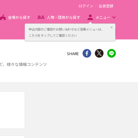
ログイン
会員登録
会場から探す
人物・団体から探す
メニュー
閉じる
申込内容のご確認やお問い合わせなど各種メニューは、
主催者向け販売サービス
こちらをタップしてご確認ください
シェア
Twitter
line
SHARE
など、様々な情報コンテンツ