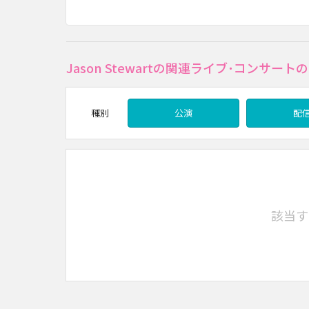
Jason Stewartの関連ライブ･コンサー
種別
公演
配
該当す