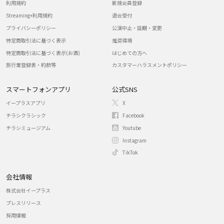
利用規約
新規会員登録
Streaming+利用規約
退会受付
プライバシーポリシー
公演中止・延期・変更
特定商取引法に基づく表示
推奨環境
特定商取引法に基づく表示(お酒)
はじめての方へ
旅行業登録表・約款等
カスタマーハラスメントポリシー
スマートフォンアプリ
公式SNS
イープラスアプリ
X
チラシクラシック
Facebook
チラシミュージアム
Youtube
Instagram
TikTok
会社情報
株式会社イープラス
プレスリリース
採用情報