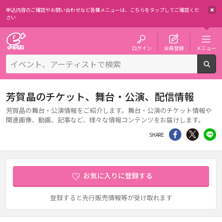
申込内容のご確認やお問い合わせなど各種メニューは、
こちらをタップしてご確認くだ
さい
チケット予約・購入・販売のイープラス
ログイン
会員登録
メニュー
検
芳賀晶のチケット、舞台・公演、配信情報
芳賀晶の舞台・公演情報をご紹介します。舞台・公演のチケット情報や
関連画像、動画、記事など、様々な情報コンテンツをお届けします。
シェア
Twitter
li
SHARE
お気に入りに登録する
登録すると先行販売情報等が受け取れます