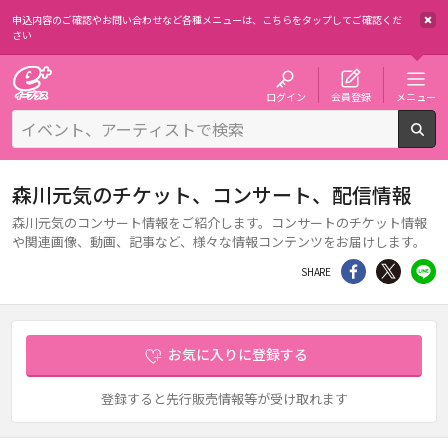
申込内容のご確認やお問い合わせなど各種メニューは、
こちらをタップしてご確認くだ
さい
チケット予約・購入・販売のイープラス
ログイン
会員登録
メニュー
検
森川元気のチケット、コンサート、配信情報
森川元気のコンサート情報をご紹介します。コンサートのチケット情報
や関連画像、動画、記事など、様々な情報コンテンツをお届けします。
シェア
Twitter
li
SHARE
お気に入りに登録する
登録すると先行販売情報等が受け取れます