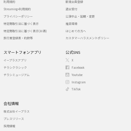
利用規約
新規会員登録
Streaming+利用規約
退会受付
プライバシーポリシー
公演中止・延期・変更
特定商取引法に基づく表示
推奨環境
特定商取引法に基づく表示(お酒)
はじめての方へ
旅行業登録表・約款等
カスタマーハラスメントポリシー
スマートフォンアプリ
公式SNS
イープラスアプリ
X
チラシクラシック
Facebook
チラシミュージアム
Youtube
Instagram
TikTok
会社情報
株式会社イープラス
プレスリリース
採用情報