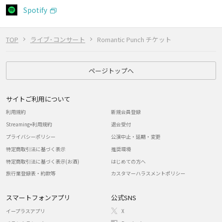
Spotify
TOP
ライブ･コンサート
Romantic Punch チケット
ページトップへ
サイトご利用について
利用規約
新規会員登録
Streaming+利用規約
退会受付
プライバシーポリシー
公演中止・延期・変更
特定商取引法に基づく表示
推奨環境
特定商取引法に基づく表示(お酒)
はじめての方へ
旅行業登録表・約款等
カスタマーハラスメントポリシー
スマートフォンアプリ
公式SNS
イープラスアプリ
X