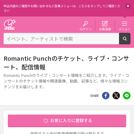
申込内容のご確認やお問い合わせなど各種メニューは、
こちらをタップしてご確認くだ
さい
チケット予約・購入・販売のイープラス
ログイン
会員登録
メニュー
検
Romantic Punchのチケット、ライブ・コンサ
ート、配信情報
Romantic Punchのライブ・コンサート情報をご紹介します。ライブ・コ
ンサートのチケット情報や関連画像、動画、記事など、様々な情報コン
テンツをお届けします。
シェア
Twitter
li
SHARE
お気に入りに登録する
登録すると先行販売情報等が受け取れます