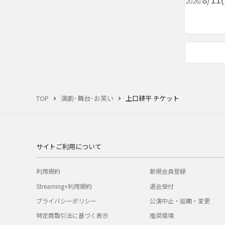
2026/
TOP
演劇･舞台･お笑い
上口耕平 チケット
サイトご利用について
利用規約
新規会員登録
Streaming+利用規約
退会受付
プライバシーポリシー
公演中止・延期・変更
特定商取引法に基づく表示
推奨環境