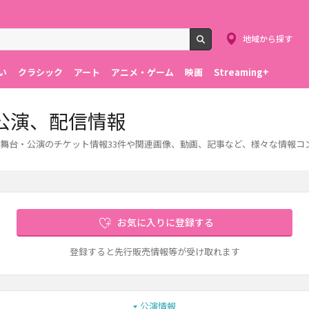
地域から探す
検索
い
クラシック
アート
アニメ・ゲーム
映画
Streaming+
公演、配信情報
舞台・公演のチケット情報33件や関連画像、動画、記事など、様々な情報コ
お気に入りに登録する
登録すると先行販売情報等が受け取れます
公演情報