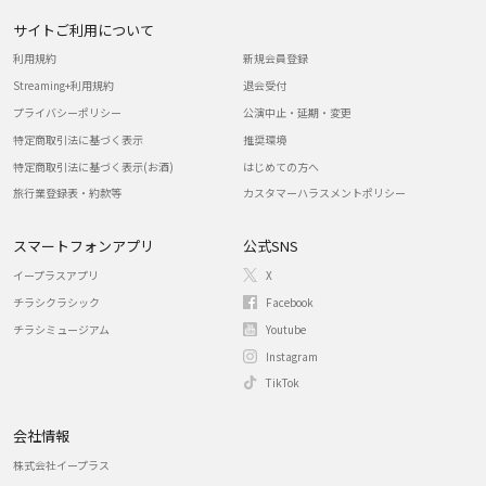
サイトご利用について
利用規約
新規会員登録
Streaming+利用規約
退会受付
プライバシーポリシー
公演中止・延期・変更
特定商取引法に基づく表示
推奨環境
特定商取引法に基づく表示(お酒)
はじめての方へ
旅行業登録表・約款等
カスタマーハラスメントポリシー
スマートフォンアプリ
公式SNS
イープラスアプリ
X
チラシクラシック
Facebook
チラシミュージアム
Youtube
Instagram
TikTok
会社情報
株式会社イープラス