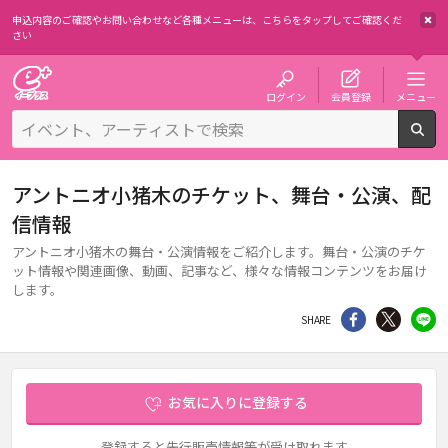
申込内容のご確認やお問い合わせなど各種メニューは、
こちらをタップしてご確認くだ
さい
チケット予約・購入・販売のイープラス
ログイン
会員登録
メニュー
検
アントニオ小猪木のチケット、舞台・公演、配
信情報
アントニオ小猪木の舞台・公演情報をご紹介します。舞台・公演のチケ
ット情報や関連画像、動画、記事など、様々な情報コンテンツをお届け
します。
シェア
Twitter
li
SHARE
お気に入りに登録する
登録すると先行販売情報等が受け取れます