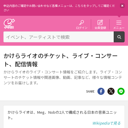
申込内容のご確認やお問い合わせなど各種メニューは、
こちらをタップしてご確認くだ
さい
チケット予約・購入・販売のイープラス
ログイン
会員登録
メニュー
検
かけらライオのチケット、ライブ・コンサー
ト、配信情報
かけらライオのライブ・コンサート情報をご紹介します。ライブ・コン
サートのチケット情報や関連画像、動画、記事など、様々な情報コンテ
ンツをお届けします。
シェア
Twitter
li
SHARE
かけらライオは、Meg、Nobの2人で構成される日本の音楽ユニッ
ト。
Wikipediaで見る