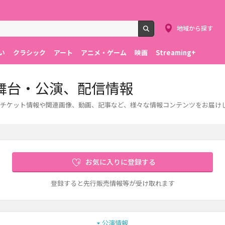
地域から探す
検索
い
クラシック
アート
アニメ・ゲーム
映画
Streaming+
舞台・公演、配信情報
チケット情報や関連画像、動画、記事など、様々な情報コンテンツをお届け
お気に入りに登録する
登録すると先行販売情報等が受け取れます
公演情報