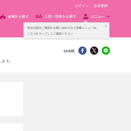
ログイン
会員登録
会場から探す
人物・団体から探す
メニュー
閉じる
申込内容のご確認やお問い合わせなど各種メニューは、
主催者向け販売サービス
こちらをタップしてご確認ください
シェア
Twitter
line
SHARE
します。