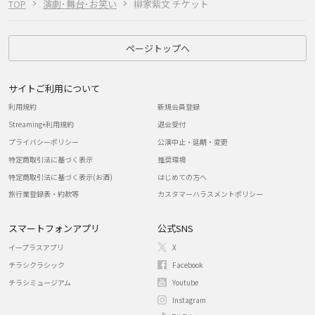
TOP
演劇･舞台･お笑い
柳家紫文 チケット
ページトップへ
サイトご利用について
利用規約
新規会員登録
Streaming+利用規約
退会受付
プライバシーポリシー
公演中止・延期・変更
特定商取引法に基づく表示
推奨環境
特定商取引法に基づく表示(お酒)
はじめての方へ
旅行業登録表・約款等
カスタマーハラスメントポリシー
スマートフォンアプリ
公式SNS
イープラスアプリ
X
チラシクラシック
Facebook
チラシミュージアム
Youtube
Instagram