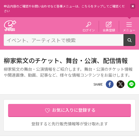
申込内容のご確認やお問い合わせなど各種メニューは、
こちらをタップしてご確認くだ
さい
チケット予約・購入・販売のイープラス
ログイン
会員登録
メニュー
検
柳家紫文のチケット、舞台・公演、配信情報
柳家紫文の舞台・公演情報をご紹介します。舞台・公演のチケット情報
や関連画像、動画、記事など、様々な情報コンテンツをお届けします。
シェア
Twitter
li
SHARE
お気に入りに登録する
登録すると先行販売情報等が受け取れます