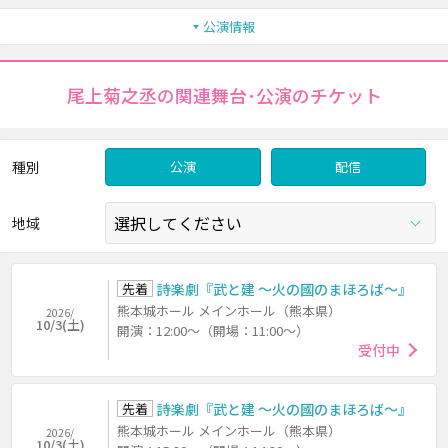
公演情報
尾上菊之丞の関連舞台･公演のチケット
種別
公演
配信
地域
先着
詩楽劇『武と建 ～火の國のまほろば～』
熊本城ホール メインホール（熊本県）
2026/
10/3(土)
開演：12:00～（開場：11:00～）
受付中
先着
詩楽劇『武と建 ～火の國のまほろば～』
熊本城ホール メインホール（熊本県）
2026/
10/3(土)