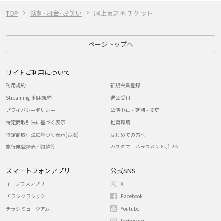
TOP
演劇･舞台･お笑い
尾上菊之丞 チケット
ページトップへ
サイトご利用について
利用規約
新規会員登録
Streaming+利用規約
退会受付
プライバシーポリシー
公演中止・延期・変更
特定商取引法に基づく表示
推奨環境
特定商取引法に基づく表示(お酒)
はじめての方へ
旅行業登録表・約款等
カスタマーハラスメントポリシー
スマートフォンアプリ
公式SNS
イープラスアプリ
X
チラシクラシック
Facebook
チラシミュージアム
Youtube
Instagram