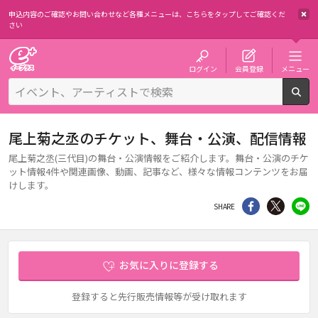
申込内容のご確認やお問い合わせなど各種メニューは、
こちらをタップしてご確認くだ
さい
チケット予約・購入・販売のイープラス
ログイン
会員登録
メニュー
検
尾上菊之丞のチケット、舞台・公演、配信情報
尾上菊之丞(三代目)の舞台・公演情報をご紹介します。舞台・公演のチケ
ット情報4件や関連画像、動画、記事など、様々な情報コンテンツをお届
けします。
シェア
Twitter
li
SHARE
お気に入りに登録する
登録すると先行販売情報等が受け取れます