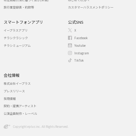
旅行業登録表・約款等
カスタマーハラスメントポリシー
スマートフォンアプリ
公式SNS
イープラスアプリ
X
チラシクラシック
Facebook
チラシミュージアム
Youtube
Instagram
TikTok
会社情報
株式会社イープラス
プレスリリース
採用情報
契約・提携アーティスト
公演企画制作・レーベル
Copyright eplus inc. All Rights Reserved.