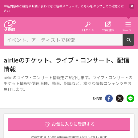
申込内容のご確認やお問い合わせなど各種メニューは、
こちらをタップしてご確認くだ
さい
チケット予約・購入・販売のイープラス
ログイン
会員登録
メニュー
検
airlieのチケット、ライブ・コンサート、配信
情報
airlieのライブ・コンサート情報をご紹介します。ライブ・コンサートの
チケット情報や関連画像、動画、記事など、様々な情報コンテンツをお
届けします。
シェア
Twitter
li
SHARE
お気に入りに登録する
登録すると先行販売情報等が受け取れます