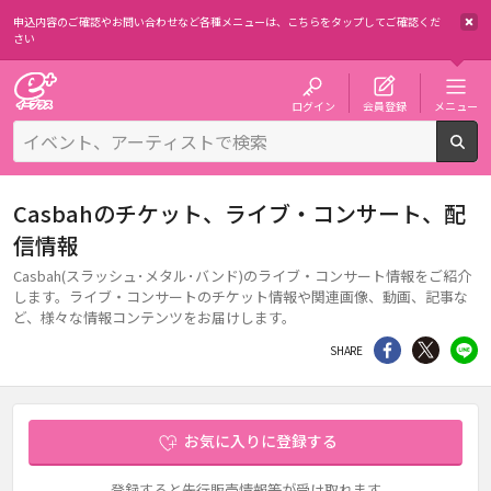
申込内容のご確認やお問い合わせなど各種メニューは、
こちらをタップしてご確認くだ
さい
チケット予約・購入・販売のイープラス
ログイン
会員登録
メニュー
検
Casbahのチケット、ライブ・コンサート、配
信情報
Casbah(スラッシュ･メタル･バンド)のライブ・コンサート情報をご紹介
します。ライブ・コンサートのチケット情報や関連画像、動画、記事な
ど、様々な情報コンテンツをお届けします。
シェア
Twitter
li
SHARE
お気に入りに登録する
登録すると先行販売情報等が受け取れます