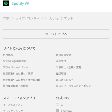
Spotify
TOP
ライブ･コンサート
Jupiter チケット
ページトップへ
サイトご利用について
利用規約
新規会員登録
Streaming+利用規約
退会受付
プライバシーポリシー
公演中止・延期・変更
特定商取引法に基づく表示
推奨環境
特定商取引法に基づく表示(お酒)
はじめての方へ
旅行業登録表・約款等
カスタマーハラスメントポリシー
スマートフォンアプリ
公式SNS
イープラスアプリ
X
チラシクラシック
Facebook