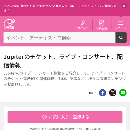
申込内容のご確認やお問い合わせなど各種メニューは、
こちらをタップしてご確認くだ
さい
チケット予約・購入・販売のイープラス
ログイン
会員登録
メニュー
検
Jupiterのチケット、ライブ・コンサート、配
信情報
Jupiterのライブ・コンサート情報をご紹介します。ライブ・コンサート
のチケット情報4件や関連画像、動画、記事など、様々な情報コンテンツ
をお届けします。
シェア
Twitter
li
SHARE
お気に入りに登録する
登録すると先行販売情報等が受け取れます