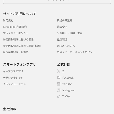
サイトご利用について
利用規約
新規会員登録
Streaming+利用規約
退会受付
プライバシーポリシー
公演中止・延期・変更
特定商取引法に基づく表示
推奨環境
特定商取引法に基づく表示(お酒)
はじめての方へ
旅行業登録表・約款等
カスタマーハラスメントポリシー
スマートフォンアプリ
公式SNS
イープラスアプリ
X
チラシクラシック
Facebook
チラシミュージアム
Youtube
Instagram
TikTok
会社情報