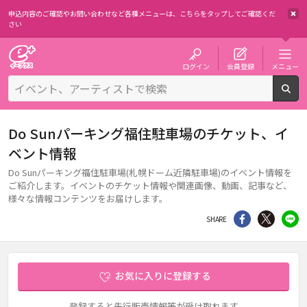
申込内容のご確認やお問い合わせなど各種メニューは、
こちらをタップしてご確認くだ
さい
チケット予約・購入・販売のイープラス
ログイン
会員登録
メニュー
検
Do Sunパーキング福住駐車場のチケット、イ
ベント情報
Do Sunパーキング福住駐車場(札幌ドーム近隣駐車場)のイベント情報を
ご紹介します。イベントのチケット情報や関連画像、動画、記事など、
様々な情報コンテンツをお届けします。
シェア
Twitter
li
SHARE
お気に入りに登録する
登録すると先行販売情報等が受け取れます