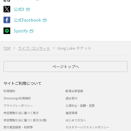
公式X
公式Facebook
Spotify
TOP
ライブ･コンサート
Greg Lake チケット
ページトップへ
サイトご利用について
利用規約
新規会員登録
Streaming+利用規約
退会受付
プライバシーポリシー
公演中止・延期・変更
特定商取引法に基づく表示
推奨環境
特定商取引法に基づく表示(お酒)
はじめての方へ
旅行業登録表・約款等
カスタマーハラスメントポリシー