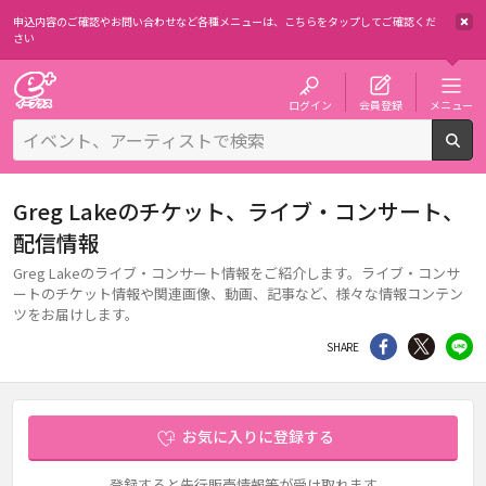
申込内容のご確認やお問い合わせなど各種メニューは、
こちらをタップしてご確認くだ
さい
チケット予約・購入・販売のイープラス
ログイン
会員登録
メニュー
検
Greg Lakeのチケット、ライブ・コンサート、
配信情報
Greg Lakeのライブ・コンサート情報をご紹介します。ライブ・コンサ
ートのチケット情報や関連画像、動画、記事など、様々な情報コンテン
ツをお届けします。
シェア
Twitter
li
SHARE
お気に入りに登録する
登録すると先行販売情報等が受け取れます