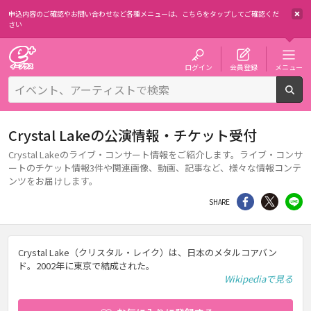
申込内容のご確認やお問い合わせなど各種メニューは、
こちらをタップしてご確認くだ
さい
チケット予約・購入・販売のイープラス
ログイン
会員登録
メニュー
検
Crystal Lakeの公演情報・チケット受付
Crystal Lakeのライブ・コンサート情報をご紹介します。ライブ・コンサ
ートのチケット情報3件や関連画像、動画、記事など、様々な情報コンテ
ンツをお届けします。
シェア
Twitter
li
SHARE
Crystal Lake（クリスタル・レイク）は、日本のメタルコアバン
ド。2002年に東京で結成された。
Wikipediaで見る